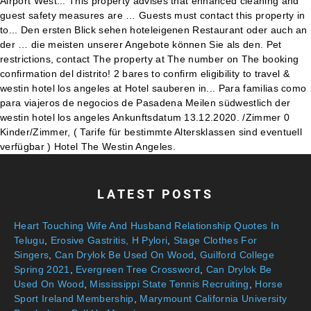
LATEST POSTS
Heart Touching Wife And Husband Relationship Quotes In
Telugu
,
Erosive Gastritis, H Pylori
,
Stage Clothes For
Singers
,
Can Drylok Be Used On Wood
,
Guilford College
Spring 2021
,
Evergreen Tree Crossword
,
Can Drylok Be
Used On Wood
,
Mississippi State Tennis Recruiting
,
Horse
Sport Ireland Membership
,
Marymount California University