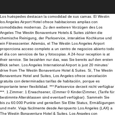
Los huéspedes destacan la comodidad de sus camas. El Westin los Angeles Airport Hotel ofrece habitaciones amplias con comodidades modernas. Zu den weiteren Vorzügen des Los Angeles The Westin Bonaventure Hotels & Suites zählen die chemische Reinigung, der Parkservice, interaktive Kochkurse und ein Fitnesscenter. Además, el The Westin Los Angeles Airport proporciona acceso completo a un centro de negocios abierto todo el día con servicios de fax y fotocopias. A 24-hour reception is at their service. Sie bezahlen nur das, was Sie bereits auf den ersten Blick sehen. Los Angeles International Airport is just 20 minutes’ drive from The Westin Bonaventure Hotel & Suites. Sí, The Westin Bonaventure Hotel and Suites, Los Angeles ofrece cancelación gratuita con determinadas tarifas de habitación, porque es importante tener flexibilidad. *** Parkservice derzeit nicht verfügbar ***. 1 Zimmer: 1 Erwachsener, /Zimmer 0 Kinder/Zimmer, (Tarife für bestimmte Altersklassen sind eventuell verfügbar). Sammeln Sie bis zu 60.000 Punkte und genießen Sie Elite Status, Ermäßigungen und mehr. Viaja fácilmente desde Aeropuerto Los Angeles (LAX) a The Westin Bonaventure Hotel & Suites, Los Angeles con Rome2rio. A unos minutos a pie de Sala de conciertos Walt Disney Concert Hall. La propiedad fue abierta en 1978 y remodelada en 2011 ofreciendo 1354 habitaciones. Eigenkontrolle Die Gäste loben den Pool und das hilfsbereite Personal in unseren Bewertungen. Die Gäste loben das hilfsbereite Personal und die sauberen Zimmer in unseren Bewertungen. At Westin Hotels & Resorts, our signature wellness programs empower you to maintain your routine, no matter where you travel. ¿Buscas el hotel The Westin Los Angeles Airport? Elige tu hotel Westin en Los Angeles California Estados Unidos y disfruta de toda la garantía y seguridad que te da reservar con Viajes El Corte Inglés. Im Durchschnitt wurde das The Westin Bonaventure Hotel & Suites Los Angeles mit 6,7 von 8 ehemaligen Gästen bewertet. Ve 119 imágenes y lee 5,571 opiniones. Lernen Sie mit unserem Hotel die Kette "Starwood Hotels & Resorts" gleich näher kennen! Im The Westin Bonaventure Hotel & Suites Los Angeles muss man bis 16:00 Uhr das Zimmer verlassen. The Westin Bonaventure Hotel and Suites, Los Angeles wurde von unseren Gästen mit „Sehr gut“ bewertet. Hotel The Westin Los Angeles Airport – Jetzt einfach, schell & sicher buchen bei HOTEL DE! Freuen Sie sich auf kostenloses WLAN, einen Außenpool und ein Restaurant. Ihr im Hotel angemietetes Auto können Sie gerne auf unseren Hotelparkplätzen parken. El establecimiento de 12 plantas incluye 747 habitaciones única. Erfahren Sie mehr über die Planung von Meetings und Events. Gratis-Leistungen für HRS Gäste im 5 HRS Sterne The Westin Bonaventure Hotel & Suites Los Angeles : 100% Rückerstattung im Kulanzfall Meilen- & Punkte sammeln Mobile Check-In Geprüfte Hotelbewertungen Kostenlose Stornierung bis 18 Uhr Mit Business Tarif 30% Rabatt Gerne schicken wir Ihnen eine Übersicht aller Zimmerreservierungen Ihrer Gäste und deren geplante Ankunftszeit. inkl. Herzlich willkommen im "Los Angeles The Westin Bonaventure Hotel & Suites"! Este hotel ofrece internet wifi y servicio de traslado desde/hacia el aeropuerto sin cargo, y además cuenta con 2 bares. Pool access available from 6:00 AM to 10:00 PM. Dodger Stadium is just 10 minutes’ drive away. Lernen Sie mit unserem Hotel die Kette "Starwood Hotels & Resorts" gleich näher kennen! Best Westin Hotels in Los Angeles: find 7,443 traveler reviews, candid photos, and prices for 2 Westin Hotels in Los Angeles, CA. Hotel… THE WESTIN BONAVENTURE HOTEL & SUITES, LOS ANGELES, LOS ÁNGELES: Mirá 3,371 opiniones y 2,310 fotos de viajeros sobre el THE WESTIN BONAVENTURE HOTEL & SUITES, LOS ANGELES, puntuado en el puesto nº.116 de 395 hoteles en LOS ÁNGELES. Ebenso profitieren Sie von der 24-Stunden-Rezeption. Im hoteleigenen Restaurant oder auch an der Bar können Sie als Gast den Abend genießen. Vergleichen Sie Hotelpreise und finden Sie den günstigsten Preis für The Westin Los Angeles Airport Hotel für das Reiseziel Los Angeles. Si decides alojarte en The Westin Los Angeles Airport de Los Ángeles, estarás cerca del aeropuerto y a menos de diez minutos en coche de Centro de eventos Los Angeles Forum y Universidad Loyola Marymount. Compara precios de hoteles y encuentra el mejor precio para el The Westin Los Angeles Airport Hotel en Los Ángeles. bis Sa. nach 21.00 konnten wir kein essen mehr bestellen. Guests enjoy the comfy beds. Near Los Angeles Forum. Das Hotel wurde von einer dritten Fachkraft für Prüfung, Inspektion und Zertifizierung bewertet, die die Maßnahmen im Clean & Safe Protocol für korrekt und nachhaltig implementiert und überwacht befunden hat. Descubre las ofertas de The Westin Los Angeles Airport, entre las que se incluyen tarifas completamente reembolsables con cancelación gratuita. Algunos aspectos que los huéspedes destacan en los comentarios son la amabilidad del personal y la limpieza de sus habitaciones. The Westin Bonaventure Hotel and Suites Los Angele es una buena opción tanto para estancias de negocios como de placer; ofrece alojamiento de calidad en Los Ángeles (CA), en una de las mejores zonas p View deals for The Westin Los Angeles Airport, including fully refundable rates with free cancellation. The Westin Bonaventure Hotel and Suites, Los Ángeles (CA): Confirmación instantánea, mejor precio garantizado, fotos, reseñas, mapas e información del hotel. Das Hotel The Westin Bonaventure Hotel & Suites ist ein beliebtes Hotel mit Flair und einem gemütlichen Ambiente in Los Angeles (Kalifornien). Entre otras cosas, cuenta con wifi gratis, una piscina al aire libre y un restaurante. Details finden Sie unter AGB und FAQ. Dank des Shuttle-Services, den das Hotel anbietet, gibt es bei einem Aufenthalt im The Westin Los Angeles Airport auch die Möglichkeit, die Umgebung bequem zu erkunden. Es fallen keine zusätzlichen Gebühren an. Gäste können vor ihrem Aufenthalt einchecken, Benachrichtigungen erhalten, wenn ihr Zimmer fertig ist, und ohne den Umweg über die Rezeption auschecken. Expertenkontrolle Prices are calculated as of 11/01/2021 based on a check-in date of 24/01/2021. In diesem Hotel besteht für Sie die Möglichkeit, das Haustier mit in den Urlaub zu nehmen. GALERIA Reisen; Kalifornien; Beratung. Hollywood is 13 miles away. Los Angeles International Airport is just 20 minutes’ drive from The Westin Bonaventure Hotel & Suites. Este hotel ofrece wifi y traslado desde/hacia el aeropuerto sin costo, además de 2 bares. https://www.marriott.de/hotels/maps/travel/laxwi-the-westin-los-angeles-airport/?directPageRequest=true, Bietet Frühstück, Mittag- und Abendessen an, Zusätzliche Ausstattung: Peloton-Fahrräder und TRX-Ausrüstung, Flughafen-Shuttleservice, nach Fahrplan, kostenlos, Geschätzter Taxi-Tarif: 20 USD (einfache Fahrt), Geschätzter Taxi-Tarif: 61 USD (einfache Fahrt), Geschätzter Taxi-Tarif: 73 USD (einfache Fahrt), Geschätzter Taxi-Tarif: 120 USD (einfache Fahrt), unseren erweiterten Stornierungsrichtlinien, Telefonische Reservierungen international, Hotel für Gruppen suchen (mehr als 10 Zimmer), So lösen Sie Punkte / Prämienzertifikate ein, Gebührenfreie internationale Reservierungsnummern, COVID-19 updates and what to expect at our hotel, Natural History Museum of Los Angeles County, Gesellschaftliche Veranstaltungen & Hochzeiten, Marriott Affiliate Programm (auf Englisch), Allgemeine Geschäftsbedingungen zum Programm, Profitieren Sie jederzeit von unserem Bestpreis, mit Ihren individuellen Gruppennamen, Veranstaltungsterminen, Hotelangaben und Sondertarifen versehen, auf Marriott-Domains weltweit in verschiedenen Sprachen darstellen lassen. Ihr im Hotel angemietetes Auto können Sie gerne auf unseren Hotelparkplätzen parken. El The Westin Los Angeles Airport queda a veinticuatro,1 km del centro de Los Ángeles y a 20,9 km de Hollywood. Mit Parkplätzen, einer Garage und einem Zeitungskiosk ausgestattet, bietet The Westin Bonaventure Hotel and Suites Los Angeles einen Aufenthalt im Stadtteil … Umgebung des Hotels 16,97 km 3,14 km 0. Die Sterne beruhen auf einer Selbsteinschätzung der Hotels sowie auf Erfahrungen von HOTEL DE und HOTEL DE Kunden. Dieses Hotel mit 4 Sternen im romantischen Stil bietet Ihnen einen angenehmen Aufenthalt in Los Angeles. Das Hotel bietet folgende Bezahlmöglichkeiten: Unfreundliches Personal, wir haben ohne Entschuldigung (bis auf einen Essensgutschein) 3 Stunden auf das Zimmer gewartet (von 22 h bis 1 h morgens). Este hotel ofrece internet wifi sin cargo, y cuenta con una piscina al aire libre y un gimnasio. Hotel The Westin Los Angeles Airport in Los Angeles jetzt günstig buchen ☀ bei Ab-in-den-Urlaub.de ☀ 24h Reservierung Top Service Exklusive Angebote 5 Bewertungen Buchen Sie Ihren nächsten Aufenthalt in unserem The Westin Los Angeles Airport in Los Angeles und lassen Sie sich in unserem Wellness-Hotel von maßgeschneiderten Spa-Angeboten verwöhnen! Descubre aquí todas las características de esta y del resto de instalaciones y servicios que ofrece el The Westin Bonaventure Hotel Suites. This property advises that enhanced cleaning and guest safety measures are … Guests must contact this property in advance to reserve extended parking. Persönliche Services. ¿Hotel? Gäste, die mindestens 62 Jahre alt sind, sparen in Marriott Hotels mindestens 15 % auf den Zimmertarif. Compara opiniones y encuentra ofertas de hotel en con Skyscanner Hoteles. Nuestra selección de hoteles Westin en Los Angeles California Estados Unidos te permite elegir aquel que más se ajusta a tus necesidades entre la variedad de hoteles disponibles. Geprüft und zertifiziert von Trusted Shops. Eine Fahrradtour nach Santa Monica dauert etwas mehr als eine Stunde und Malibu erreichen Sie in rund 30 Minuten mit dem Auto. Gerne stellen wir Ihnen kostenlos einen individuellen Buchungslink bereit, der Ihnen und Ihren Gästen die Zimmerbuchung vereinfacht, und Sie können diesen: Wenn Sie über eine